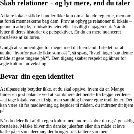
Skab relationer – og lyt mere, end du taler
At lære lokale skikke handler ikke kun om at kende reglerne, men om
at forstå menneskerne bag dem. Prøv at opbygge relationer til lokale –
gennem arbejde, fritidsaktiviteter eller frivilligt engagement. Når du
lytter til deres historier og perspektiver, får du en mere nuanceret
forståelse af kulturen.
Undgå at sammenligne for meget med dit hjemland. I stedet for at
tænke “hvorfor gør de ikke som os?”, så spørg “hvad ligger bag denne
måde at gøre tingene på?”. Den tilgang skaber respekt og åbner for
ægte kulturel udveksling.
Bevar din egen identitet
At tilpasse sig betyder ikke, at du skal opgive, hvem du er. Mange
finder en god balance ved at kombinere det bedste fra begge verdener
– at tage lokale vaner til sig, men samtidig bevare egne traditioner. Det
kan være alt fra madlavning og højtider til måden, du indretter dit hjem
på.
Når du deler lidt af din egen kultur med andre, skaber du også gensidig
forståelse. Måske bliver din danske juleaften eller din måde at lave
kaffe på et samtaleemne, der bringer folk tættere sammen.