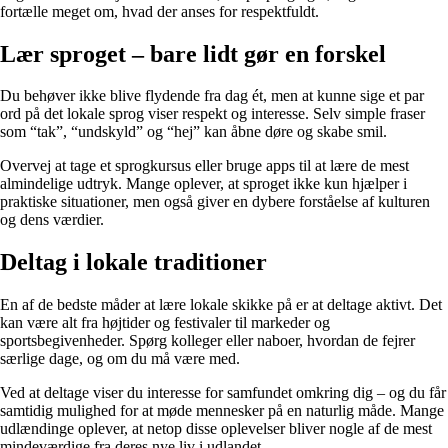
fortælle meget om, hvad der anses for respektfuldt.
Lær sproget – bare lidt gør en forskel
Du behøver ikke blive flydende fra dag ét, men at kunne sige et par
ord på det lokale sprog viser respekt og interesse. Selv simple fraser
som “tak”, “undskyld” og “hej” kan åbne døre og skabe smil.
Overvej at tage et sprogkursus eller bruge apps til at lære de mest
almindelige udtryk. Mange oplever, at sproget ikke kun hjælper i
praktiske situationer, men også giver en dybere forståelse af kulturen
og dens værdier.
Deltag i lokale traditioner
En af de bedste måder at lære lokale skikke på er at deltage aktivt. Det
kan være alt fra højtider og festivaler til markeder og
sportsbegivenheder. Spørg kolleger eller naboer, hvordan de fejrer
særlige dage, og om du må være med.
Ved at deltage viser du interesse for samfundet omkring dig – og du får
samtidig mulighed for at møde mennesker på en naturlig måde. Mange
udlændinge oplever, at netop disse oplevelser bliver nogle af de mest
mindeværdige fra deres nye liv i udlandet.