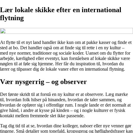
Lær lokale skikke efter en international
flytning
At flytte til et nyt land handler ikke kun om at pakke kasser og finde et
sted at bo. Det handler også om at finde sig til rette i en ny kultur –
med nye normer, traditioner og sociale koder. Uanset om du flytter for
arbejde, kærlighed eller eventyr, kan forståelsen af lokale skikke være
nøglen til at føle sig hjemme. Her får du inspiration til, hvordan du
lærer og tilpasser dig de lokale vaner efter en international flytning.
Vær nysgerrig – og observer
Det første skridt til at forstå en ny kultur er at observere. Læg mærke
til, hvordan folk hilser på hinanden, hvordan de taler sammen, og
hvordan de opfører sig i offentlige rum. I nogle lande er det normalt at
give hånd, i andre at kysse på kinden – og i nogle kulturer er fysisk
kontakt mellem fremmede slet ikke passende.
Tag dig tid til at se, hvordan dine kolleger, naboer eller nye venner gør
tingene. Små detaljer som tonefald, kropssprog og høflighedsfraser kan