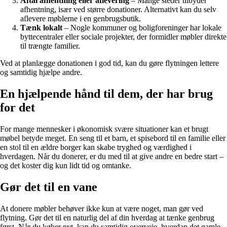
Aftal afhentning eller aflevering
– Mange steder tilbyder
afhentning, især ved større donationer. Alternativt kan du selv
aflevere møblerne i en genbrugsbutik.
Tænk lokalt
– Nogle kommuner og boligforeninger har lokale
byttecentraler eller sociale projekter, der formidler møbler direkte
til trængte familier.
Ved at planlægge donationen i god tid, kan du gøre flytningen lettere
og samtidig hjælpe andre.
En hjælpende hånd til dem, der har brug
for det
For mange mennesker i økonomisk svære situationer kan et brugt
møbel betyde meget. En seng til et barn, et spisebord til en familie eller
en stol til en ældre borger kan skabe tryghed og værdighed i
hverdagen. Når du donerer, er du med til at give andre en bedre start –
og det koster dig kun lidt tid og omtanke.
Gør det til en vane
At donere møbler behøver ikke kun at være noget, man gør ved
flytning. Gør det til en naturlig del af din hverdag at tænke genbrug
først. Når du køber nyt, kan du samtidig overveje, hvordan det gamle