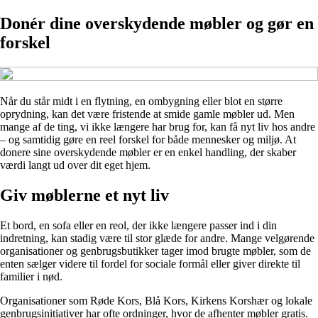
Donér dine overskydende møbler og gør en
forskel
Når du står midt i en flytning, en ombygning eller blot en større
oprydning, kan det være fristende at smide gamle møbler ud. Men
mange af de ting, vi ikke længere har brug for, kan få nyt liv hos andre
– og samtidig gøre en reel forskel for både mennesker og miljø. At
donere sine overskydende møbler er en enkel handling, der skaber
værdi langt ud over dit eget hjem.
Giv møblerne et nyt liv
Et bord, en sofa eller en reol, der ikke længere passer ind i din
indretning, kan stadig være til stor glæde for andre. Mange velgørende
organisationer og genbrugsbutikker tager imod brugte møbler, som de
enten sælger videre til fordel for sociale formål eller giver direkte til
familier i nød.
Organisationer som Røde Kors, Blå Kors, Kirkens Korshær og lokale
genbrugsinitiativer har ofte ordninger, hvor de afhenter møbler gratis.