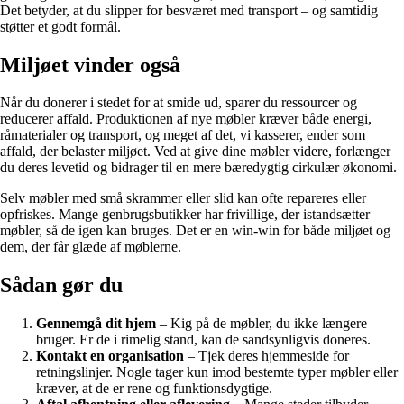
Det betyder, at du slipper for besværet med transport – og samtidig
støtter et godt formål.
Miljøet vinder også
Når du donerer i stedet for at smide ud, sparer du ressourcer og
reducerer affald. Produktionen af nye møbler kræver både energi,
råmaterialer og transport, og meget af det, vi kasserer, ender som
affald, der belaster miljøet. Ved at give dine møbler videre, forlænger
du deres levetid og bidrager til en mere bæredygtig cirkulær økonomi.
Selv møbler med små skrammer eller slid kan ofte repareres eller
opfriskes. Mange genbrugsbutikker har frivillige, der istandsætter
møbler, så de igen kan bruges. Det er en win-win for både miljøet og
dem, der får glæde af møblerne.
Sådan gør du
Gennemgå dit hjem
– Kig på de møbler, du ikke længere
bruger. Er de i rimelig stand, kan de sandsynligvis doneres.
Kontakt en organisation
– Tjek deres hjemmeside for
retningslinjer. Nogle tager kun imod bestemte typer møbler eller
kræver, at de er rene og funktionsdygtige.