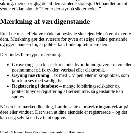
sikring, men en vigtig del af den samlede strategi. Det handler om at
sende et klart signal: “Her er der styr på sikkerheden.”
Mærkning af værdigenstande
En af de mest effektive måder at beskytte sine ejendele på er at mærke
dem. Mærkning gør det sværere for tyven at sælge stjålne genstande
og øger chancen for, at politiet kan finde og returnere dem.
Der findes flere typer mærkning:
Gravering
– en klassisk metode, hvor du indgraverer navn eller
postnummer på fx cykler, værktøj eller elektronik.
Usynlig mærkning
– fx med UV-pen eller mikropunkter, som
kun kan ses med særligt lys.
Registrering i database
– mange forsikringsselskaber og
politiet tilbyder registrering af serienumre, så genstande kan
spores.
Når du har mærket dine ting, bør du sætte et
mærkningsmærkat
på
døre eller vinduer. Det viser, at dine ejendele er registrerede – og det
kan i sig selv få en tyv til at opgive.
Undgå brandfare fra dine varmeinstallationer