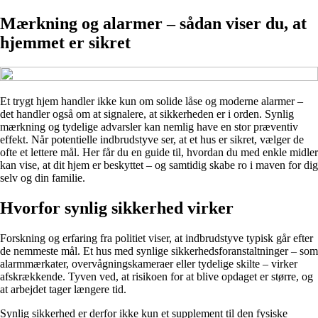
Mærkning og alarmer – sådan viser du, at
hjemmet er sikret
Et trygt hjem handler ikke kun om solide låse og moderne alarmer –
det handler også om at signalere, at sikkerheden er i orden. Synlig
mærkning og tydelige advarsler kan nemlig have en stor præventiv
effekt. Når potentielle indbrudstyve ser, at et hus er sikret, vælger de
ofte et lettere mål. Her får du en guide til, hvordan du med enkle midler
kan vise, at dit hjem er beskyttet – og samtidig skabe ro i maven for dig
selv og din familie.
Hvorfor synlig sikkerhed virker
Forskning og erfaring fra politiet viser, at indbrudstyve typisk går efter
de nemmeste mål. Et hus med synlige sikkerhedsforanstaltninger – som
alarmmærkater, overvågningskameraer eller tydelige skilte – virker
afskrækkende. Tyven ved, at risikoen for at blive opdaget er større, og
at arbejdet tager længere tid.
Synlig sikkerhed er derfor ikke kun et supplement til den fysiske