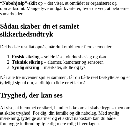
“Nabohjælp”-skilt
op – det viser, at området er organiseret og
opmærksomt. Mange tyve undgår kvarterer, hvor de ved, at beboerne
samarbejder.
Sådan skaber du et samlet
sikkerhedsudtryk
Det bedste resultat opnås, når du kombinerer flere elementer:
Fysisk sikring
– solide låse, vinduesbeslag og døre.
Teknisk sikring
– alarmer, kameraer og sensorer.
Synlig sikring
– mærkater, skilte og lys.
Når alle tre niveauer spiller sammen, får du både reel beskyttelse og et
tydeligt signal om, at dit hjem ikke er et let mål.
Tryghed, der kan ses
At vise, at hjemmet er sikret, handler ikke om at skabe frygt – men om
at skabe tryghed. For dig, din familie og dit nabolag. Med synlig
mærkning, tydelige alarmer og et aktivt naboskab kan du både
forebygge indbrud og føle dig mere rolig i hverdagen.