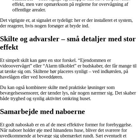
effekt, men vær opmærksom på reglerne for overvågning af
offentlige arealer.
Det vigtigste er, at signalet er tydeligt: her er der installeret et system,
der reagerer, hvis nogen forsøger at bryde ind.
Skilte og advarsler – små detaljer med stor
effekt
Et simpelt skilt kan gøre en stor forskel. “Ejendommen er
videoovervåget” eller “Alarm tilkoblet” er budskaber, der får mange til
at tænke sig om. Skiltene bør placeres synligt – ved indkørslen, på
havelågen eller ved hoveddøren.
Du kan også kombinere skilte med praktiske løsninger som
bevægelsessensorer, der tænder lys, når nogen nærmer sig. Det skaber
både tryghed og synlig aktivitet omkring huset.
Samarbejde med naboerne
Et godt naboskab er en af de mest effektive former for forebyggelse.
Når naboer holder øje med hinandens huse, bliver det sværere for
uvedkommende at bevæge sig ubemærket rundt. Sæt eventuelt et